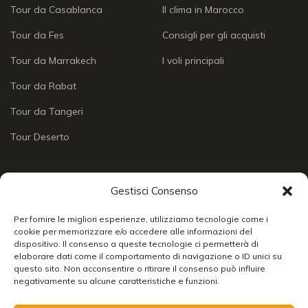
Tour da Casablanca
Il clima in Marocco
Tour da Fes
Consigli per gli acquisti
Tour da Marrakech
I voli principali
Tour da Rabat
Tour da Tangeri
Tour Deserto
INFO & CONTATTI
APPROFONDIMENTI
Gestisci Consenso
Chi siamo
Approfondimenti
Per fornire le migliori esperienze, utilizziamo tecnologie come i
Social Wall
cookie per memorizzare e/o accedere alle informazioni del
Enogastronomia
dispositivo. Il consenso a queste tecnologie ci permetterà di
elaborare dati come il comportamento di navigazione o ID unici su
Contatti
Lo sai che
Chiudi
questo sito. Non acconsentire o ritirare il consenso può influire
negativamente su alcune caratteristiche e funzioni.
24/7 support
Racconti di viaggio