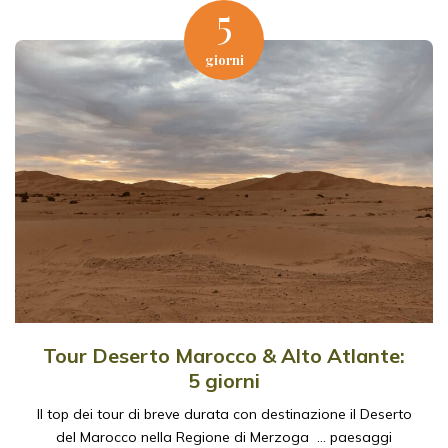
5
giorni
Tour Deserto Marocco & Alto Atlante:
5 giorni
Il top dei tour di breve durata con destinazione il Deserto
Un mare di dune
del Marocco nella Regione di Merzoga … paesaggi