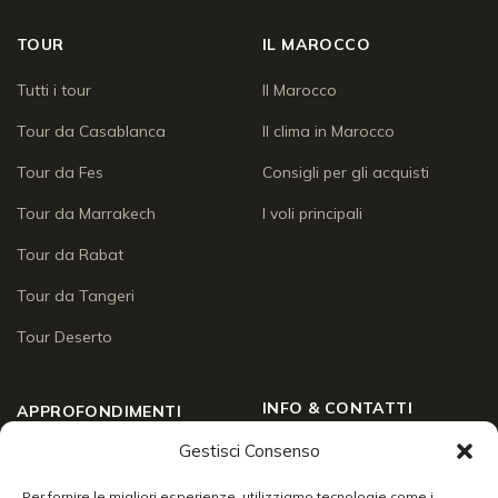
TOUR
IL MAROCCO
Tutti i tour
Il Marocco
Tour da Casablanca
Il clima in Marocco
Tour da Fes
Consigli per gli acquisti
Tour da Marrakech
I voli principali
Tour da Rabat
Tour da Tangeri
Tour Deserto
INFO & CONTATTI
APPROFONDIMENTI
Gestisci Consenso
Chi siamo
Approfondimenti
Social Wall
Per fornire le migliori esperienze, utilizziamo tecnologie come i