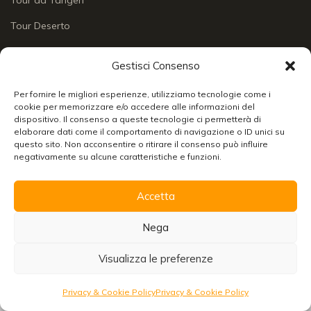
Tour da Tangeri
Tour Deserto
Gestisci Consenso
INFO & CONTATTI
APPROFONDIMENTI
Per fornire le migliori esperienze, utilizziamo tecnologie come i
Chi siamo
Approfondimenti
cookie per memorizzare e/o accedere alle informazioni del
dispositivo. Il consenso a queste tecnologie ci permetterà di
Social Wall
Enogastronomia
elaborare dati come il comportamento di navigazione o ID unici su
Chiudi
questo sito. Non acconsentire o ritirare il consenso può influire
Contatti
Lo sai che
negativamente su alcune caratteristiche e funzioni.
24/7 support
Racconti di viaggio
Accetta
Info & servizi
Organizzare un viaggio in Marocco
Scarica la brochure con tutte le informazioni per
Nega
viaggiare senza pensieri!
Visualizza le preferenze
Scarica
© 2026 Merzouga Tours S.A.R.L. A.U. — R.C. N° 001575430000024 ·
Richiedi preventivo
I.F. N° 6994454
Privacy & Cookie Policy
Privacy & Cookie Policy
Residenza fiscale: Ouarzazate · Residenza commerciale: Marrakech