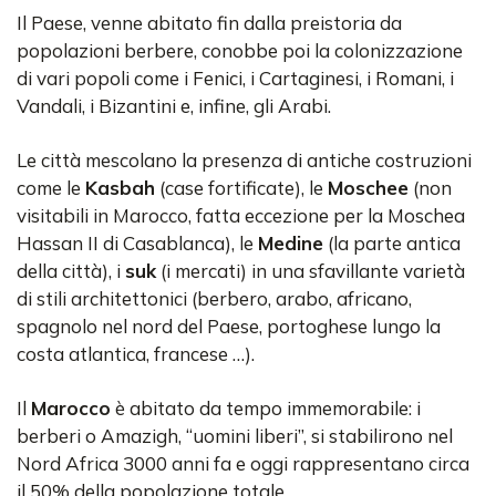
Il Paese, venne abitato fin dalla preistoria da
popolazioni berbere, conobbe poi la colonizzazione
di vari popoli come i Fenici, i Cartaginesi, i Romani, i
Vandali, i Bizantini e, infine, gli Arabi.
Le città mescolano la presenza di antiche costruzioni
come le
Kasbah
(case fortificate), le
Moschee
(non
visitabili in Marocco, fatta eccezione per la Moschea
Hassan II di Casablanca), le
Medine
(la parte antica
della città), i
suk
(i mercati) in una sfavillante varietà
di stili architettonici (berbero, arabo, africano,
spagnolo nel nord del Paese, portoghese lungo la
costa atlantica, francese …).
Il
Marocco
è abitato da tempo immemorabile: i
berberi o Amazigh, “uomini liberi”, si stabilirono nel
Nord Africa 3000 anni fa e oggi rappresentano circa
il 50% della popolazione totale.