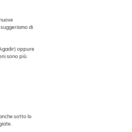
 nuove
ti suggeriamo di
i Agadir) oppure
oni sono più
anche sotto lo
giate.