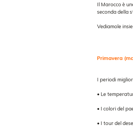
Il Marocco è un
seconda della st
Vediamole insi
Primavera (ma
I periodi migli
• Le temperatur
• I colori del 
• I tour del des