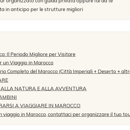
our organizzato con guida privata oppure fai da te
a in anticipo per le strutture migliori
 Il Periodo Migliore per Visitare
r un Viaggio in Marocco
ario Completo del Marocco (Città Imperiali + Deserto + altre
ARE
A ALLA NATURA E ALLA AVVENTURA
BAMBINI
RARSI A VIAGGIARE IN MAROCCO
n viaggio in Marocco, contattaci per organizzare il tuo tou