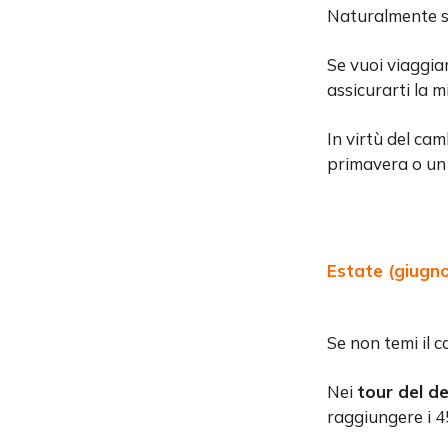
Naturalmente so
Se vuoi viaggia
assicurarti la m
In virtù del cam
primavera o un
Estate (giugn
Se non temi il c
Nei
tour del d
raggiungere i 4