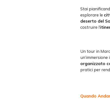
Stai pianifican
esplorare le
cit
deserto del S
costruire l’
itine
Un tour in Maro
un’immersione i
organizzato c
pratici per ren
Quando Andare 