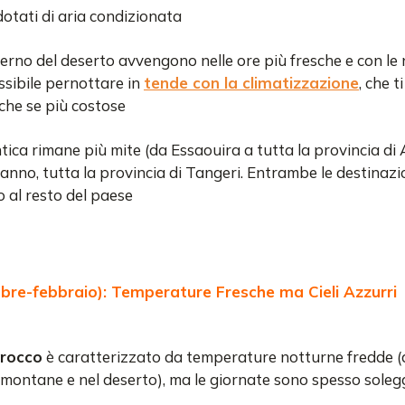
 dotati di aria condizionata
interno del deserto avvengono nelle ore più fresche e con le
ssibile pernottare in
tende con la climatizzazione
, che 
che se più costose
ntica rimane più mite (da Essaouira a tutta la provincia d
ranno, tutta la provincia di Tangeri. Entrambe le destinazi
o al resto del paese
bre-febbraio): Temperature Fresche ma Cieli Azzurri
arocco
è caratterizzato da temperature notturne fredde (
 montane e nel deserto), ma le giornate sono spesso soleg