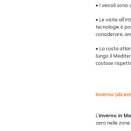
• I veicoli sono
• Le visite all’
tecnologie è po
considerare, an
• La costa atla
lungo il Medite
costose rispett
Inverno (dicem
L’
inverno in M
zero nelle zone