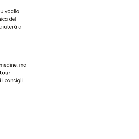
tu voglia
nica del
 aiuterà a
 medine, ma
tour
 i consigli