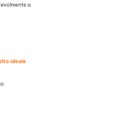
otevolmente a
lta ideale
o: