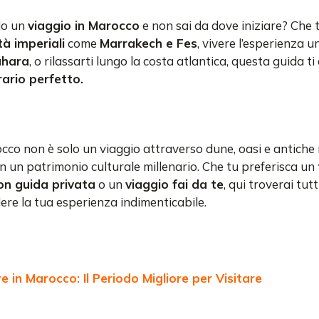
do un
viaggio in Marocco
e non sai da dove iniziare? Che 
tà imperiali
come
Marrakech e Fes
, vivere l’esperienza u
ahara
, o rilassarti lungo la costa atlantica, questa guida ti
rario perfetto.
cco non è solo un viaggio attraverso dune, oasi e antiche
n un patrimonio culturale millenario. Che tu preferisca un
on guida privata
o un
viaggio fai da te
, qui troverai tutti
dere la tua esperienza indimenticabile.
in Marocco: Il Periodo Migliore per Visitare