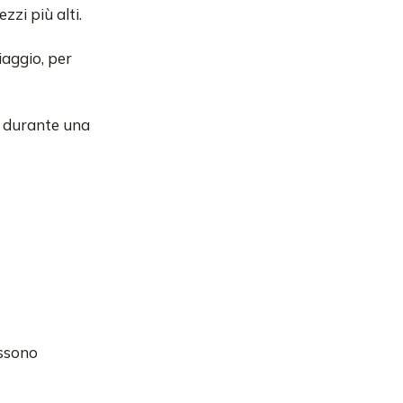
zi più alti.
iaggio, per
ti durante una
ossono