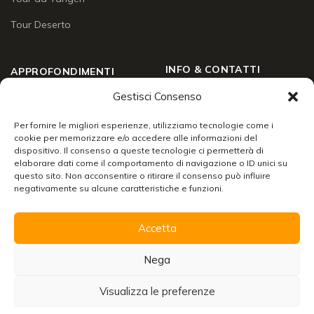
Tour Deserto
INFO & CONTATTI
APPROFONDIMENTI
Gestisci Consenso
Chi siamo
Approfondimenti
Social Wall
Per fornire le migliori esperienze, utilizziamo tecnologie come i
Enogastronomia
cookie per memorizzare e/o accedere alle informazioni del
Contatti
dispositivo. Il consenso a queste tecnologie ci permetterà di
Lo sai che
elaborare dati come il comportamento di navigazione o ID unici su
Chiudi
24/7 support
questo sito. Non acconsentire o ritirare il consenso può influire
Racconti di viaggio
negativamente su alcune caratteristiche e funzioni.
Info & servizi
Accetta
Organizzare un viaggio in Marocco
Scarica la brochure con tutte le informazioni per
Nega
viaggiare senza pensieri!
© 2026 Merzouga Tours S.A.R.L. A.U. — R.C. N° 001575430000024 ·
I.F. N° 6994454
Visualizza le preferenze
Scarica
Residenza fiscale: Ouarzazate · Residenza commerciale: Marrakech