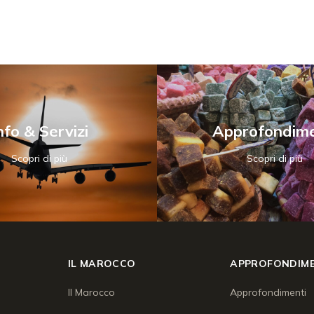
nfo & Servizi
Approfondime
Scopri di più
Scopri di più
IL MAROCCO
APPROFONDIME
Il Marocco
Approfondimenti