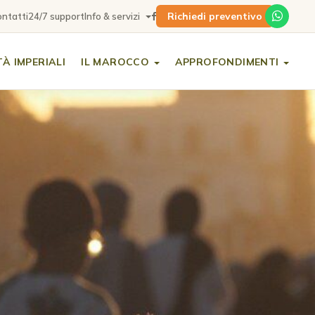
Richiedi preventivo
ntatti
24/7 support
Info & servizi
TÀ IMPERIALI
IL MAROCCO
APPROFONDIMENTI