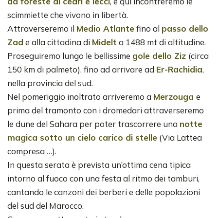
da foreste di cedri e lecci
, e qui incontreremo le
scimmiette che vivono in libertà.
Attraverseremo il
Medio Atlante
fino al
passo dello
Zad
e alla cittadina di
Midelt
a 1488 mt di altitudine.
Proseguiremo lungo le bellissime
gole dello Ziz
(circa
150 km di palmeto), fino ad arrivare ad
Er-Rachidia
,
nella provincia del sud.
Nel pomeriggio inoltrato arriveremo a
Merzouga
e
prima del tramonto con i dromedari attraverseremo
le dune del Sahara per poter trascorrere una
notte
magica sotto un cielo carico di stelle
(Via Lattea
compresa …).
In questa serata è prevista un’ottima cena tipica
intorno al fuoco con una festa al ritmo dei tamburi,
cantando le canzoni dei berberi e delle popolazioni
del sud del Marocco.