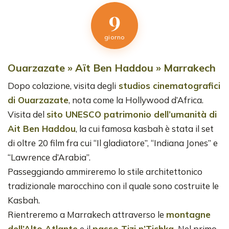
9
giorno
Ouarzazate » Aït Ben Haddou » Marrakech
Dopo colazione, visita degli
studios cinematografici
di Ouarzazate
, nota come la Hollywood d’Africa.
Visita del
sito UNESCO patrimonio dell’umanità di
Ait Ben Haddou
, la cui famosa kasbah è stata il set
di oltre 20 film fra cui “Il gladiatore”, “Indiana Jones” e
“Lawrence d’Arabia”.
Passeggiando ammireremo lo stile architettonico
tradizionale marocchino con il quale sono costruite le
Kasbah.
Rientreremo a Marrakech attraverso le
montagne
dell’Alto Atlante
e il
passo Tizi n’Tichka.
Nel primo