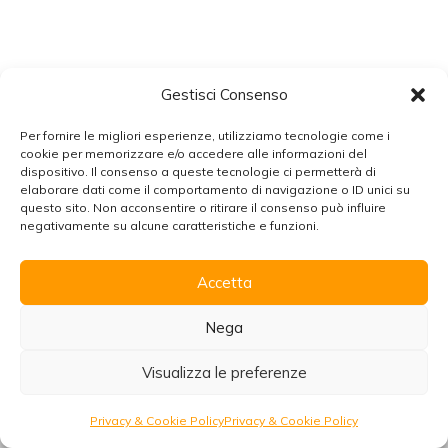
Gestisci Consenso
Per fornire le migliori esperienze, utilizziamo tecnologie come i
cookie per memorizzare e/o accedere alle informazioni del
dispositivo. Il consenso a queste tecnologie ci permetterà di
elaborare dati come il comportamento di navigazione o ID unici su
Marocco
Info & Servizi
Chiudi
questo sito. Non acconsentire o ritirare il consenso può influire
negativamente su alcune caratteristiche e funzioni.
Accetta
Organizzare un viaggio in Marocco
Scarica la brochure con tutte le informazioni per
Nega
viaggiare senza pensieri!
Visualizza le preferenze
Scarica
Approfondimenti
Guida pdf
Richiedi preventivo
Privacy & Cookie Policy
Privacy & Cookie Policy