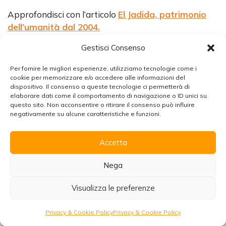
Approfondisci con l’articolo
El Jadida, patrimonio
dell’umanità dal 2004.
Gestisci Consenso
Per fornire le migliori esperienze, utilizziamo tecnologie come i
cookie per memorizzare e/o accedere alle informazioni del
dispositivo. Il consenso a queste tecnologie ci permetterà di
elaborare dati come il comportamento di navigazione o ID unici su
Chiudi
questo sito. Non acconsentire o ritirare il consenso può influire
negativamente su alcune caratteristiche e funzioni.
Accetta
Organizzare un viaggio in Marocco
Scarica la brochure con tutte le informazioni per
Nega
viaggiare senza pensieri!
Visualizza le preferenze
Scarica
Richiedi preventivo
Privacy & Cookie Policy
Privacy & Cookie Policy