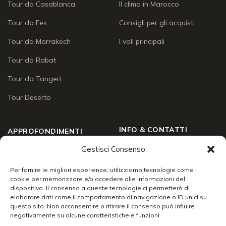
Tour da Casablanca
Il clima in Marocco
Tour da Fes
Consigli per gli acquisti
Tour da Marrakech
I voli principali
Tour da Rabat
Tour da Tangeri
Tour Deserto
INFO & CONTATTI
APPROFONDIMENTI
Gestisci Consenso
Chi siamo
Approfondimenti
Social Wall
Per fornire le migliori esperienze, utilizziamo tecnologie come i
Enogastronomia
cookie per memorizzare e/o accedere alle informazioni del
Contatti
dispositivo. Il consenso a queste tecnologie ci permetterà di
Lo sai che
elaborare dati come il comportamento di navigazione o ID unici su
Chiudi
24/7 support
questo sito. Non acconsentire o ritirare il consenso può influire
Racconti di viaggio
negativamente su alcune caratteristiche e funzioni.
Info & servizi