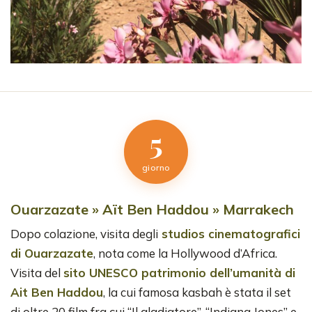
5
giorno
Ouarzazate » Aït Ben Haddou » Marrakech
Dopo colazione, visita degli
studios cinematografici
di Ouarzazate
, nota come la Hollywood d’Africa.
Visita del
sito UNESCO patrimonio dell’umanità di
Ait Ben Haddou
, la cui famosa kasbah è stata il set
di oltre 20 film fra cui “Il gladiatore”, “Indiana Jones” e