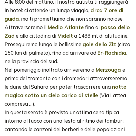
Alle 8:00 del mattino, il nostro autista ti raggiungerà
in hotel: ci attende un lungo viaggio,
circa 7 ore di
guida
, ma ti promettiamo che non saranno noiose.
Attraverseremo il
Medio Atlante
fino al
passo dello
Zad
e alla cittadina di
Midelt
a 1488 mt di altitudine.
Proseguiremo lungo le bellissime
gole dello Ziz
(circa
150 km di palmeto), fino ad arrivare ad
Er-Rachidia
,
nella provincia del sud.
Nel pomeriggio inoltrato arriveremo a
Merzouga
e
prima del tramonto con i dromedari attraverseremo
le dune del Sahara per poter trascorrere una
notte
magica sotto un cielo carico di stelle
(Via Lattea
compresa …).
In questa serata è prevista un’ottima cena tipica
intorno al fuoco con una festa al ritmo dei tamburi,
cantando le canzoni dei berberi e delle popolazioni