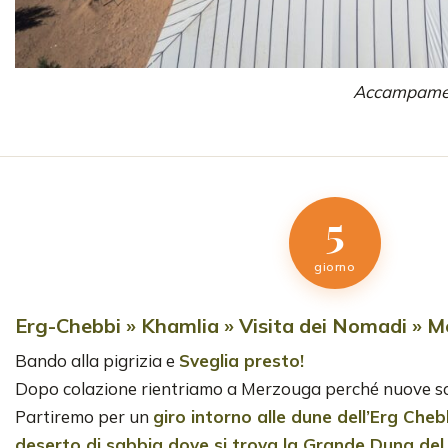
Accampament
5
giorno
Erg-Chebbi » Khamlia » Visita dei Nomadi » 
Bando alla pigrizia e
Sveglia presto!
Dopo colazione rientriamo a Merzouga perché nuove sc
Partiremo per un
giro intorno alle dune dell’Erg Cheb
deserto di sabbia dove si trova la Grande Duna del 