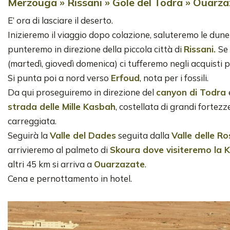
Merzouga » Rissani » Gole del Todra » Ouarz
E’ ora di lasciare il deserto.
Inizieremo il viaggio dopo colazione, saluteremo le dun
punteremo in direzione della piccola città di
Rissani.
Se
(martedì, giovedì domenica) ci tufferemo negli acquisti p
Si punta poi a nord verso
Erfoud
, nota per i fossili.
Da qui proseguiremo in direzione del
canyon di Todra
strada delle Mille Kasbah
, costellata di grandi fortezz
carreggiata.
Seguirà la
Valle del Dades
seguita dalla
Valle delle Ro
arrivieremo al palmeto di
Skoura dove visiteremo la 
altri 45 km si arriva a
Ouarzazate
.
Cena e pernottamento in hotel.