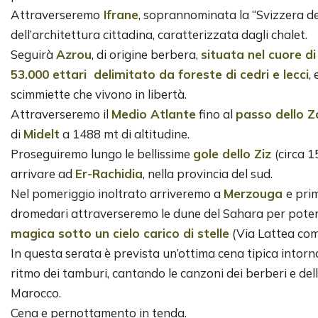
Attraverseremo
Ifrane
, soprannominata la “Svizzera de
dell’architettura cittadina, caratterizzata dagli chalet.
Seguirà
Azrou
, di origine berbera,
situata nel cuore di
53.000 ettari delimitato da foreste di cedri e lecci
,
scimmiette che vivono in libertà.
Attraverseremo il
Medio Atlante
fino al
passo dello 
di
Midelt
a 1488 mt di altitudine.
Proseguiremo lungo le bellissime
gole dello Ziz
(circa 1
arrivare ad
Er-Rachidia
, nella provincia del sud.
Nel pomeriggio inoltrato arriveremo a
Merzouga
e pri
dromedari attraverseremo le dune del Sahara per pote
magica sotto un cielo carico di stelle
(Via Lattea com
In questa serata è prevista un’ottima cena tipica intorn
ritmo dei tamburi, cantando le canzoni dei berberi e del
Marocco.
Cena e pernottamento in tenda.