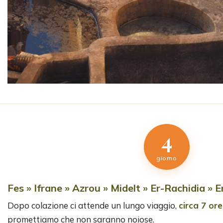
4
giorno
Fes » Ifrane » Azrou » Midelt » Er-Rachidia »
Dopo colazione ci attende un lungo viaggio,
circa 7 ore
promettiamo che non saranno noiose.