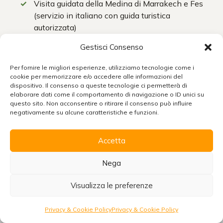
Visita guidata della Medina di Marrakech e Fes
(servizio in italiano con guida turistica
autorizzata)
Servizio esclusivo (non accompagnati da altri
Gestisci Consenso
visitatori)
Per fornire le migliori esperienze, utilizziamo tecnologie come i
cookie per memorizzare e/o accedere alle informazioni del
Non incluso nel prezzo
dispositivo. Il consenso a queste tecnologie ci permetterà di
Voli da e per l’Italia
elaborare dati come il comportamento di navigazione o ID unici su
Chiudi
questo sito. Non acconsentire o ritirare il consenso può influire
Pranzi
negativamente su alcune caratteristiche e funzioni.
Cene a Marrakech e Fes
Accetta
Bevande
Organizzare un viaggio in Marocco
Scarica la brochure con tutte le informazioni per
Biglietti di ingresso monumentali
Nega
viaggiare senza pensieri!
Mance e spese personali
Visualizza le preferenze
Scarica
Tutto quando non indicato alla voce “il prezzo
include”
Richiedi preventivo
Privacy & Cookie Policy
Privacy & Cookie Policy