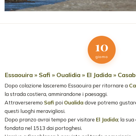
10
giorno
Essaouira » Safi » Oualidia » El Jadida » Casa
Dopo colazione lasceremo Essaouira per ritornare a
Ca
la strada costiera, ammirandone i paesaggi.
Attraverseremo
Safi
poi
Oualida
dove potremo gustare d
questi luoghi meravigliosi.
Dopo pranzo avrai tempo per visitare
El Jadida
; la su
fondata nel 1513 dai portoghesi.