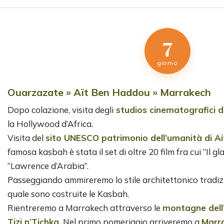
7
giorno
Ouarzazate » Aït Ben Haddou » Marrakech
Dopo colazione, visita degli
studios cinematografici 
la Hollywood d’Africa.
Visita del
sito UNESCO patrimonio dell’umanità di A
famosa kasbah è stata il set di oltre 20 film fra cui “Il gl
“Lawrence d’Arabia”.
Passeggiando ammireremo lo stile architettonico tradiz
quale sono costruite le Kasbah.
Rientreremo a Marrakech attraverso le
montagne dell
Tizi n’Tichka.
Nel primo pomeriggio arriveremo a
Marr