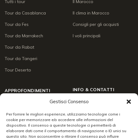
Tutti i tour
Il Marocco
Tour da Casablanca
Il clima in Marocco
Tour da Fes
Consigli per gli acquisti
Tour da Marrakech
I voli principali
Tour da Rabat
Tour da Tangeri
Tour Deserto
INFO & CONTATTI
APPROFONDIMENTI
Chi siamo
Gestisci Consenso
Approfondimenti
Social Wall
Enogastronomia
Per fornire le migliori esperienze, utilizziamo tecnologie come i
cookie per memorizzare e/o accedere alle informazioni del
Contatti
dispositivo. Il consenso a queste tecnologie ci permetterà di
Lo sai che
elaborare dati come il comportamento di navigazione o ID unici su
Chiudi
24/7 support
questo sito. Non acconsentire o ritirare il consenso può influire
Racconti di viaggio