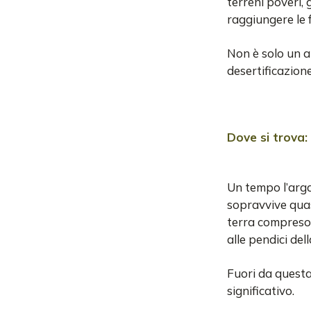
terreni poveri, 
raggiungere le 
Non è solo un a
desertificazione,
Dove si trova:
Un tempo l’argan
sopravvive quas
terra compreso 
alle pendici de
Fuori da questa
significativo.