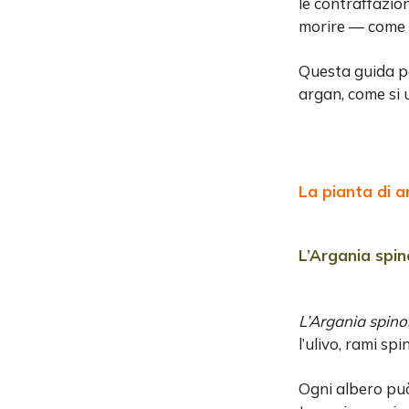
le contraffazio
morire — come q
Questa guida pa
argan, come si u
La pianta di a
L’Argania spin
L’Argania spino
l’ulivo, rami spi
Ogni albero può 