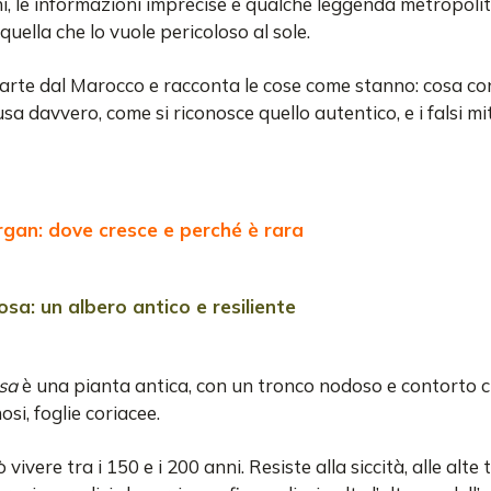
ni, le informazioni imprecise e qualche leggenda metropoli
uella che lo vuole pericoloso al sole.
rte dal Marocco e racconta le cose come stanno: cosa conti
sa davvero, come si riconosce quello autentico, e i falsi mit
rgan: dove cresce e perché è rara
osa: un albero antico e resiliente
sa
è una pianta antica, con un tronco nodoso e contorto c
nosi, foglie coriacee.
vivere tra i 150 e i 200 anni. Resiste alla siccità, alle alte