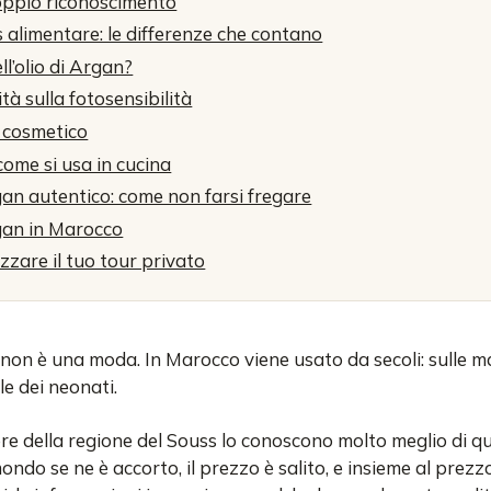
oppio riconoscimento
s alimentare: le differenze che contano
ll’olio di Argan?
ità sulla fotosensibilità
n cosmetico
come si usa in cucina
an autentico: come non farsi fregare
rgan in Marocco
zzare il tuo tour privato
non è una moda. In Marocco viene usato da secoli: sulle mani
lle dei neonati.
e della regione del Souss lo conoscono molto meglio di qu
mondo se ne è accorto, il prezzo è salito, e insieme al prez