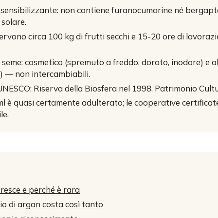
tosensibilizzante: non contiene furanocumarine né bergapte
 solare.
 servono circa 100 kg di frutti secchi e 15-20 ore di lavor
 seme: cosmetico (spremuto a freddo, dorato, inodore) e al
) — non intercambiabili.
NESCO: Riserva della Biosfera nel 1998, Patrimonio Cultu
ml è quasi certamente adulterato; le cooperative certifica
le.
cresce e perché è rara
lio di argan costa così tanto