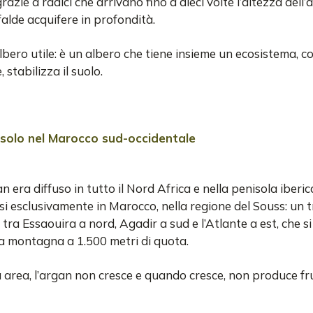
grazie a radici che arrivano fino a dieci volte l’altezza dell’
falde acquifere in profondità.
lbero utile: è un albero che tiene insieme un ecosistema, c
 stabilizza il suolo.
 solo nel Marocco sud-occidentale
 era diffuso in tutto il Nord Africa e nella penisola iberic
i esclusivamente in Marocco, nella regione del Souss: un t
tra Essaouira a nord, Agadir a sud e l’Atlante a est, che si
lla montagna a 1.500 metri di quota.
 area, l’argan non cresce e quando cresce, non produce fr