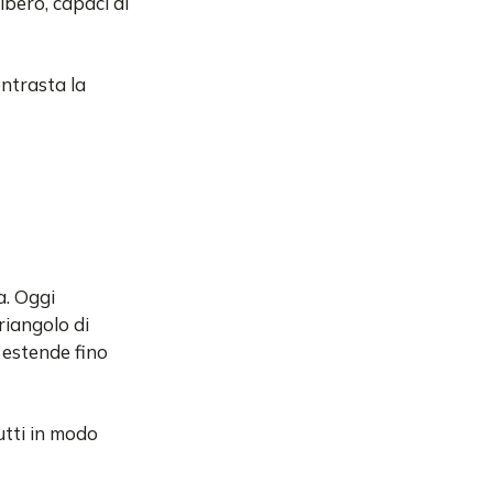
albero, capaci di
ontrasta la
a. Oggi
riangolo di
 estende fino
utti in modo