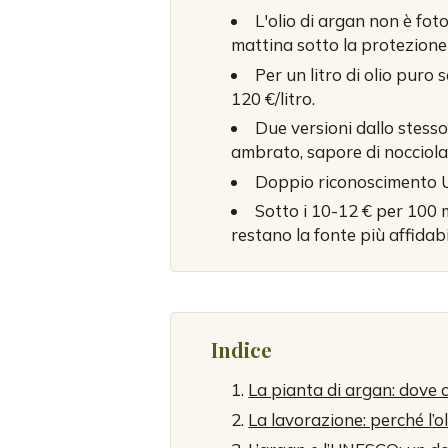
L'olio di argan non è fo
mattina sotto la protezione
Per un litro di olio puro
120 €/litro.
Due versioni dallo stesso
ambrato, sapore di nocciola
Doppio riconoscimento U
Sotto i 10-12 € per 100 
restano la fonte più affidabi
Indice
La pianta di argan: dove 
La lavorazione: perché l’o