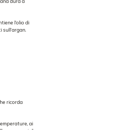
tana dura a
ene l’olio di
i sull’argan.
he ricorda
 temperature, ai