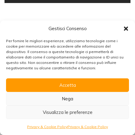
Gestisci Consenso
CHIEDI UNA PROPOSTA
Per fornire le migliori esperienze, utilizziamo tecnologie come i
cookie per memorizzare e/o accedere alle informazioni del
dispositivo. Il consenso a queste tecnologie ci permetterà di
elaborare dati come il comportamento di navigazione o ID unici su
Chiudi
questo sito. Non acconsentire o ritirare il consenso può influire
negativamente su alcune caratteristiche e funzioni.
Accetta
Organizzare un viaggio in Marocco
Scarica la brochure con tutte le informazioni per
Nega
viaggiare senza pensieri!
Ultimi aggiornamenti
Visualizza le preferenze
Scarica
Richiedi preventivo
Privacy & Cookie Policy
Privacy & Cookie Policy