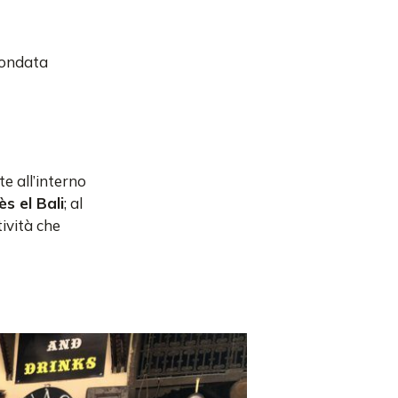
fondata
te all’interno
ès el Bali
; al
tività che