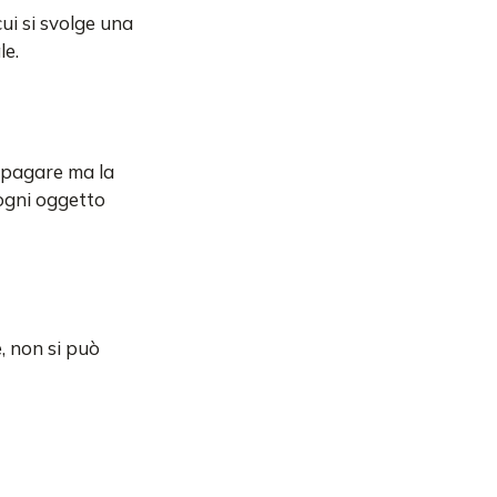
cui si svolge una
le.
i pagare ma la
 ogni oggetto
e, non si può