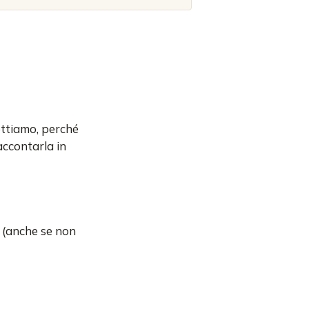
ettiamo, perché
accontarla in
o (anche se non