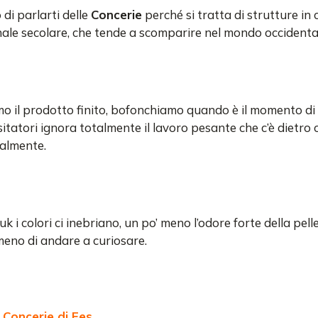
di parlarti delle
Concerie
perché si tratta di strutture in 
anale secolare, che tende a scomparire nel mondo occidenta
mo il prodotto finito, bofonchiamo quando è il momento d
sitatori ignora totalmente il lavoro pesante che c’è dietro
almente.
suk i colori ci inebriano, un po’ meno l’odore forte della pell
eno di andare a curiosare.
e Concerie di Fes