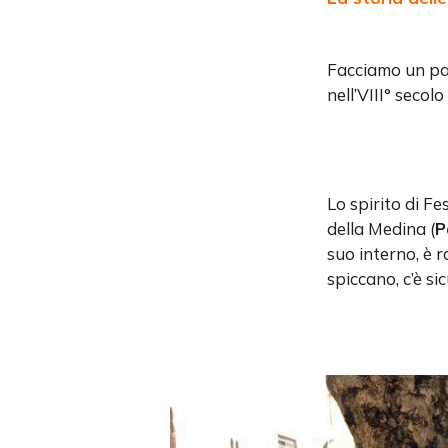
Facciamo un pas
nell’VIII° secolo
Lo spirito di Fe
della Medina (
P
suo interno, è r
spiccano, c’è si