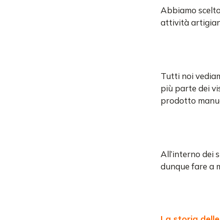
Abbiamo scelto 
attività artigi
Tutti noi vedia
più parte dei vi
prodotto manu
All’interno dei 
dunque fare a m
La storia dell