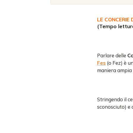
LE CONCERIE D
(
Tempo lettura
Parlare delle
Co
Fes
(o Fez) è un
maniera ampia 
Stringendo il c
sconosciuto) e 