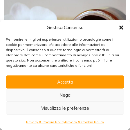
Gestisci Consenso
Per fornire le migliori esperienze, utilizziamo tecnologie come i
cookie per memorizzare e/o accedere alle informazioni del
dispositivo. Il consenso a queste tecnologie ci permetterà di
elaborare dati come il comportamento di navigazione o ID unici su
Chiudi
questo sito. Non acconsentire o ritirare il consenso può influire
negativamente su alcune caratteristiche e funzioni.
Accetta
Organizzare un viaggio in Marocco
Scarica la brochure con tutte le informazioni per
25.07.2026
Nega
viaggiare senza pensieri!
Hammam Tradizionale a Marrakech
Visualizza le preferenze
Scarica
Per chi è questa guida Per chi sta organizzando un viaggio
in Marocco e si…
Richiedi preventivo
Privacy & Cookie Policy
Privacy & Cookie Policy