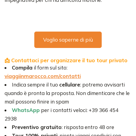
Voglio saperne di più
📩 Contattaci per organizzare il tuo tour privato
Compila
il form sul sito:
viaggiinmarocco.com/contatti
Indica sempre il tuo
cellulare
: potremo avvisarti
quando è pronta la proposta. Non dimenticare che le
mail possono finire in spam
WhatsApp
per i contatti veloci: +39 366 454
2938
Preventivo gratuito
: risposta entro 48 ore
Tour 100% privati
: niente viaggi condivisi con