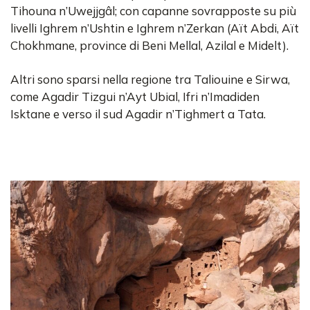
Tihouna n’Uwejjgâl; con capanne sovrapposte su più
livelli Ighrem n’Ushtin e Ighrem n’Zerkan (Aït Abdi, Aït
Chokhmane, province di Beni Mellal, Azilal e Midelt).
Altri sono sparsi nella regione tra Taliouine e Sirwa,
come Agadir Tizgui n’Ayt Ubial, Ifri n’Imadiden
Isktane e verso il sud Agadir n’Tighmert a Tata.