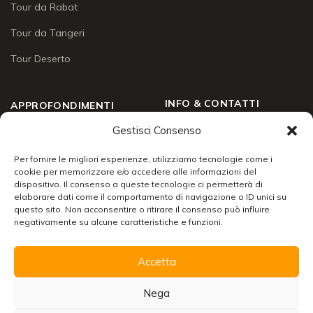
Tour da Rabat
Tour da Tangeri
Tour Deserto
INFO & CONTATTI
APPROFONDIMENTI
Gestisci Consenso
Chi siamo
Approfondimenti
Social Wall
Per fornire le migliori esperienze, utilizziamo tecnologie come i
Enogastronomia
cookie per memorizzare e/o accedere alle informazioni del
Contatti
dispositivo. Il consenso a queste tecnologie ci permetterà di
Lo sai che
elaborare dati come il comportamento di navigazione o ID unici su
Chiudi
24/7 support
questo sito. Non acconsentire o ritirare il consenso può influire
Racconti di viaggio
negativamente su alcune caratteristiche e funzioni.
Info & servizi
Accetta
Organizzare un viaggio in Marocco
Scarica la brochure con tutte le informazioni per
Nega
viaggiare senza pensieri!
© 2026 Merzouga Tours S.A.R.L. A.U. — R.C. N° 001575430000024 ·