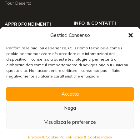
Tour Deserto
INFO & CONTATTI
APPROFONDIMENTI
Gestisci Consenso
Chi siamo
Approfondimenti
Social Wall
Per fornire le migliori esperienze, utilizziamo tecnologie come i
Enogastronomia
cookie per memorizzare e/o accedere alle informazioni del
Contatti
dispositivo. Il consenso a queste tecnologie ci permetterà di
Lo sai che
elaborare dati come il comportamento di navigazione o ID unici su
Chiudi
24/7 support
questo sito. Non acconsentire o ritirare il consenso può influire
Racconti di viaggio
negativamente su alcune caratteristiche e funzioni.
Info & servizi
Accetta
Organizzare un viaggio in Marocco
Scarica la brochure con tutte le informazioni per
Nega
viaggiare senza pensieri!
© 2026 Merzouga Tours S.A.R.L. A.U. — R.C. N° 001575430000024 ·
I.F. N° 6994454
Visualizza le preferenze
Scarica
Residenza fiscale: Ouarzazate · Residenza commerciale: Marrakech
Cookie & Privacy Policy
·
Credits: Perspect
Richiedi preventivo
Privacy & Cookie Policy
Privacy & Cookie Policy