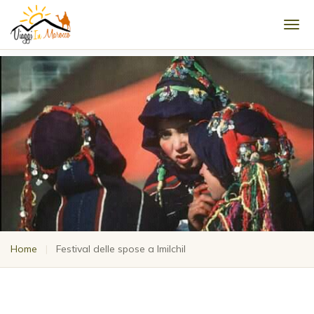
Men
Home
|
Festival delle spose a Imilchil