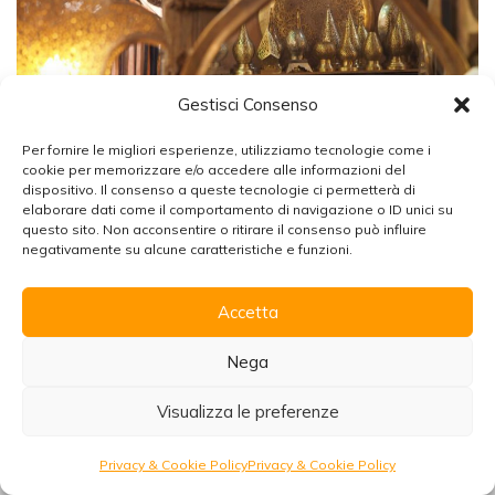
Gestisci Consenso
Per fornire le migliori esperienze, utilizziamo tecnologie come i
cookie per memorizzare e/o accedere alle informazioni del
dispositivo. Il consenso a queste tecnologie ci permetterà di
elaborare dati come il comportamento di navigazione o ID unici su
Chiudi
questo sito. Non acconsentire o ritirare il consenso può influire
negativamente su alcune caratteristiche e funzioni.
18.07.2026
Accetta
Organizzare un viaggio in Marocco
Quanti giorni servono per visitare il Marocco
Scarica la brochure con tutte le informazioni per
la prima volta?
Nega
viaggiare senza pensieri!
Per chi è questa guida Stai organizzando il tuo primo
Visualizza le preferenze
viaggio in Marocco e…
Scarica
Richiedi preventivo
Privacy & Cookie Policy
Privacy & Cookie Policy
Scopri di più
→