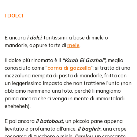
I DOLCI
E ancora
i dolci
: tantissimi, a base di miele o
mandorle, oppure torte di
mele
.
Il dolce più rinomato è il
“Kaab El Gazhal”,
meglio
conosciuto come “
corna di gazzella
“: si tratta di una
mezzaluna riempita di pasta di mandorle, fritta con
un leggerissimo impasto che non trattiene l’unto (non
abbiamo nemmeno una foto, perché li mangiamo
prima ancora che ci venga in mente di immortalarli …
eheheheh).
E poi ancora
il batobout,
un piccolo pane appena
lievitato e profumato all’anice,
il baghrir,
una crepe
cosparsa di zucchero e miele,
l’amlou,
un croccante