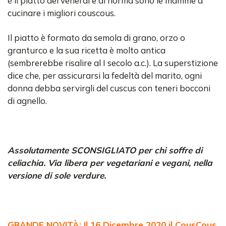
è il piatto del venerdì e di norma sono le mamme a
cucinare i migliori couscous.
Il piatto è formato da semola di grano, orzo o
granturco e la sua ricetta è molto antica
(sembrerebbe risalire al I secolo a.c.). La superstizione
dice che, per assicurarsi la fedeltà del marito, ogni
donna debba servirgli del cuscus con teneri bocconi
di agnello.
Assolutamente SCONSIGLIATO per chi soffre di
celiachia. Via libera per vegetariani e vegani, nella
versione di sole verdure.
GRANDE NOVITÀ: Il 16 Dicembre 2020 il CousCous