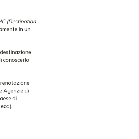
C (Destination
vamente in un
a destinazione
di conoscerlo
 prenotazione
le Agenzie di
aese di
ecc.).