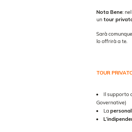
Nota Bene
: ne
un
tour privat
Sarà comunque u
lo offrirà a te.
TOUR PRIVAT
Il supporto 
Governative)
La
personali
L’indipend