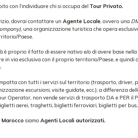
to con l’individuare chi si occupa del
Tour Privato.
izio, dovrai contattare un
Agente Locale
, ovvero una
DM
ompany),
una organizzazione turistica che opera esclusi
ritorio/Paese.
à è proprio il fatto di essere nativo e/o di avere base nell
re in via esclusiva con il proprio territorio/Paese, e quindi 
.
mpatta con tutti i servizi sul territorio (trasporto, driver,
izzazione escursioni, visite guidate, ecc.); a differenza del
our Operator, non vende servizi di trasporto DA e PER il P
lietti aerei, traghetti, biglietti ferroviari, biglietti per bus, 
n Marocco
siamo
Agenti Locali autorizzati.