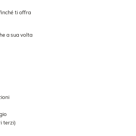
inché ti offra
he a sua volta
ioni
ggio
 terzi)