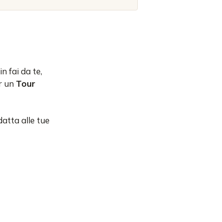
n fai da te,
r un
Tour
atta alle tue