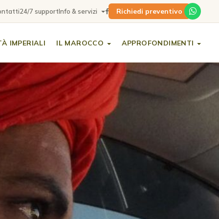
Richiedi preventivo
ntatti
24/7 support
Info & servizi
TÀ IMPERIALI
IL MAROCCO
APPROFONDIMENTI