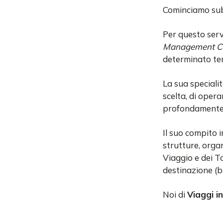
Cominciamo subi
Per questo serv
Management C
determinato ter
La sua specialit
scelta, di opera
profondamente
Il suo compito i
strutture, organ
Viaggio e dei T
destinazione (big
Noi di
Viaggi i