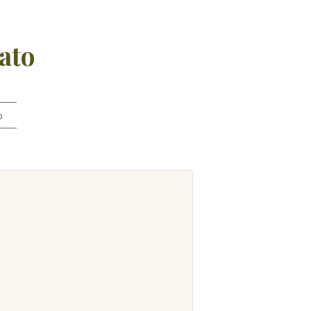
ato
o