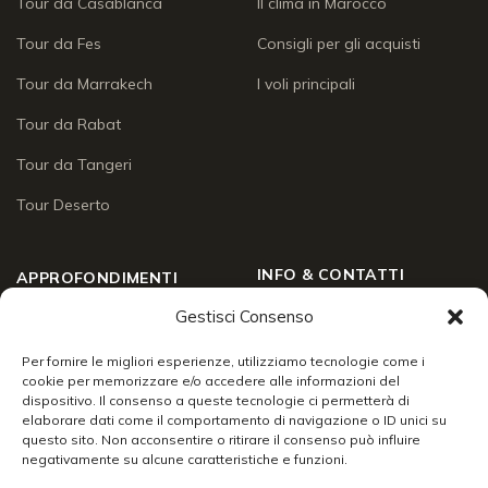
Tour da Casablanca
Il clima in Marocco
Tour da Fes
Consigli per gli acquisti
Tour da Marrakech
I voli principali
Tour da Rabat
Tour da Tangeri
Tour Deserto
INFO & CONTATTI
APPROFONDIMENTI
Chi siamo
Gestisci Consenso
Approfondimenti
Social Wall
Enogastronomia
Per fornire le migliori esperienze, utilizziamo tecnologie come i
cookie per memorizzare e/o accedere alle informazioni del
Contatti
dispositivo. Il consenso a queste tecnologie ci permetterà di
Lo sai che
elaborare dati come il comportamento di navigazione o ID unici su
Chiudi
24/7 support
questo sito. Non acconsentire o ritirare il consenso può influire
Racconti di viaggio
negativamente su alcune caratteristiche e funzioni.
Info & servizi