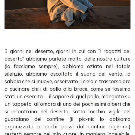
3 giorni nel deserto, giorni in cui con “i ragazzi del
deserto” abbiamo parlato molto, delle nostre culture
(lo facciamo sempre), abbiamo oziato nel totale
silenzio, abbiamo ascoltato il suono del vento, la
sabbia che si muove, osservato il cielo e trascorso ore
a cucinare chili di pollo alla brace, come se fossimo
stati un esercito … il sapore di quel pollo, mangiato su
un tappeto, all’ombra di uno dei pochissimi alberi che
si incontrano nel deserto, sotto l’occhio vigile del
guardiano del confine (il pic-nic lo abbiamo
organizzato a pochi passi dal confine algerino)
resterà sempre nel mio cuore, in maniera indelebile,