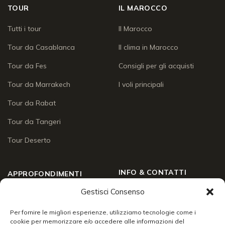
TOUR
IL MAROCCO
Tutti i tour
Il Marocco
Tour da Casablanca
Il clima in Marocco
Tour da Fes
Consigli per gli acquisti
Tour da Marrakech
I voli principali
Tour da Rabat
Tour da Tangeri
Tour Deserto
INFO & CONTATTI
APPROFONDIMENTI
Chi siamo
Gestisci Consenso
Approfondimenti
Social Wall
Enogastronomia
Per fornire le migliori esperienze, utilizziamo tecnologie come i
cookie per memorizzare e/o accedere alle informazioni del