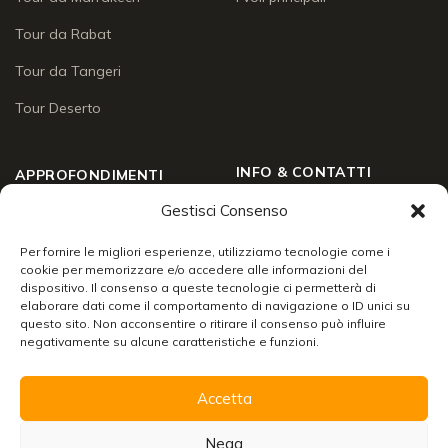
Tour da Rabat
Tour da Tangeri
Tour Deserto
INFO & CONTATTI
APPROFONDIMENTI
Gestisci Consenso
Chi siamo
Approfondimenti
Social Wall
Per fornire le migliori esperienze, utilizziamo tecnologie come i
Enogastronomia
cookie per memorizzare e/o accedere alle informazioni del
Contatti
dispositivo. Il consenso a queste tecnologie ci permetterà di
Lo sai che
elaborare dati come il comportamento di navigazione o ID unici su
Chiudi
24/7 support
questo sito. Non acconsentire o ritirare il consenso può influire
Racconti di viaggio
negativamente su alcune caratteristiche e funzioni.
Info & servizi
Accetta
Organizzare un viaggio in Marocco
Scarica la brochure con tutte le informazioni per
Nega