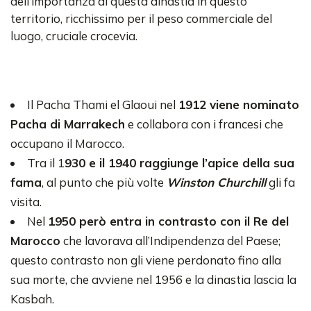
dell’importanza di questa dinastia in questo
territorio, ricchissimo per il peso commerciale del
luogo, cruciale crocevia.
Il Pacha Thami el Glaoui nel
1912 viene nominato
Pacha di Marrakech
e collabora con i francesi che
occupano il Marocco.
Tra il 1
930 e il 1940 raggiunge l’apice della sua
fama
, al punto che più volte
Winston Churchill
gli fa
visita.
Nel
1950 però entra in contrasto con il Re del
Marocco
che lavorava all’Indipendenza del Paese;
questo contrasto non gli viene perdonato fino alla
sua morte, che avviene nel 1956 e la dinastia lascia la
Kasbah.