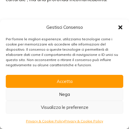
Ma sono tante anche le storie di chi il sogno
Gestisci Consenso
d’Amore lo ha coronato
, perché hanno trovato la
Per fornire le migliori esperienze, utilizziamo tecnologie come i
coesione della famiglia che – ancorché tradizionale –
cookie per memorizzare e/o accedere alle informazioni del
si è stretta intorno all’Amore, mettendo avanti a
dispositivo. Il consenso a queste tecnologie ci permetterà di
elaborare dati come il comportamento di navigazione o ID unici su
tutto il desiderio del proprio figlio.
Chiudi
questo sito. Non acconsentire o ritirare il consenso può influire
negativamente su alcune caratteristiche e funzioni.
Accetta
Organizzare un viaggio in Marocco
Scarica la brochure con tutte le informazioni per
Nega
viaggiare senza pensieri!
Visualizza le preferenze
Scarica
Richiedi preventivo
Privacy & Cookie Policy
Privacy & Cookie Policy