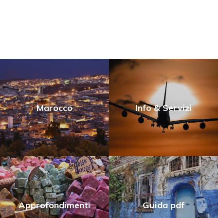
Facebook
Marocco
Info & Servizi
Approfondimenti
Guida pdf