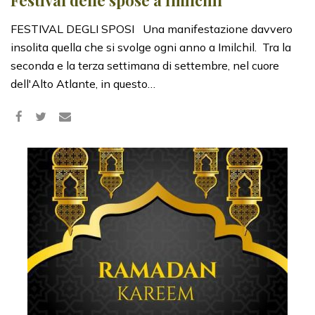
Festival delle spose a Imilchil
FESTIVAL DEGLI SPOSI Una manifestazione davvero
insolita quella che si svolge ogni anno a Imilchil. Tra la
seconda e la terza settimana di settembre, nel cuore
dell'Alto Atlante, in questo…
Share
Tweet
on
Facebook